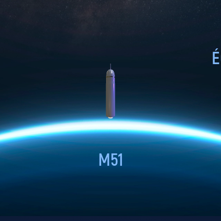
É
M51